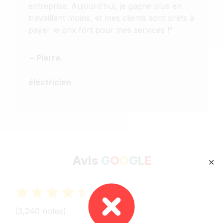
entreprise. Aujourd’hui, je gagne plus en
travaillant moins, et mes clients sont prêts à
payer le prix fort pour mes services !"
– Pierre.
électricien
Avis
G
O
O
G
L
E
✕
(3,240
notes
)