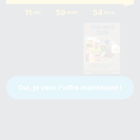
11
59
53
HRS
MINS
SECS
€99.99
€29.99
Il ne reste que 9 places
Oui, je veux l'offre maintenant !
Obtenez votre exemplaire dès maintenant et
commencez à construire votre empire !