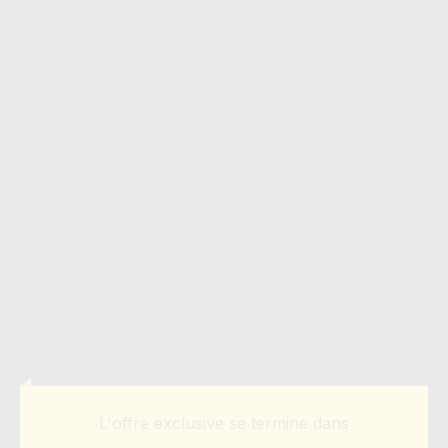
Libérez vous du Chantier :
Construisez une Entreprise
Rentable dans le BTP
"Si vous êtes artisan, plombier, électricien ou maçon
et que vous vous sentez esclave de votre entreprise,
ce livre est votre plan d’évasion.
En appliquant les stratégies de ce livre
, vous
pourrez travailler moins, gagner plus et développer
une entreprise qui tourne sans vous."
L'offre exclusive se termine dans